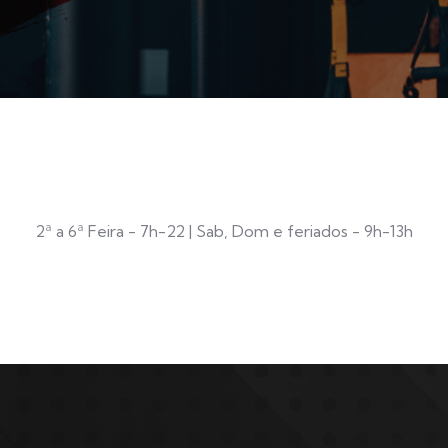
2ª a 6ª Feira - 7h-22 | Sab, Dom e feriados - 9h-13h