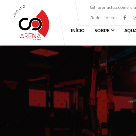
arenaclub.comerci
Redes sociais
INÍCIO
SOBRE
AQUA