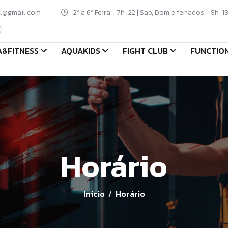
al@gmail.com
2ª a 6ª Feira - 7h-22 | Sab, Dom e feriados - 9h-1
&FITNESS
AQUAKIDS
FIGHT CLUB
FUNCTIO
Horário
Início
Horário