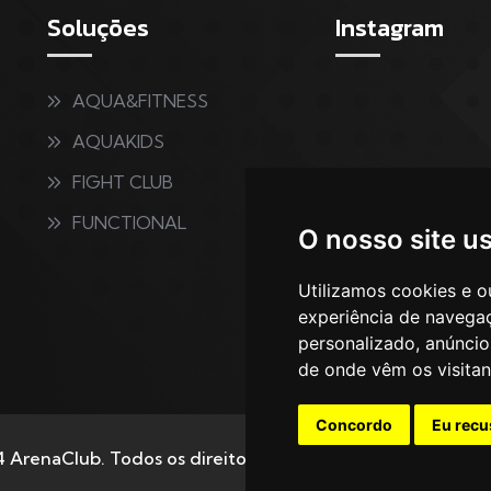
Soluções
Instagram
AQUA&FITNESS
AQUAKIDS
FIGHT CLUB
FUNCTIONAL
O nosso site u
Utilizamos cookies e o
experiência de navega
personalizado, anúncios
de onde vêm os visitan
Concordo
Eu recu
 ArenaClub. Todos os direitos reservados | Powered by
M